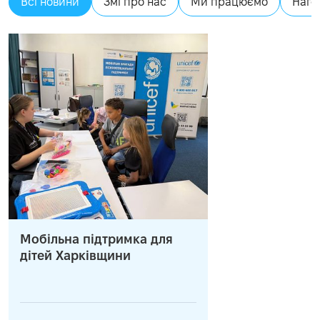
Всі новини
Змі про нас
Ми працюємо
Наго
Мобільна підтримка для
дітей Харківщини