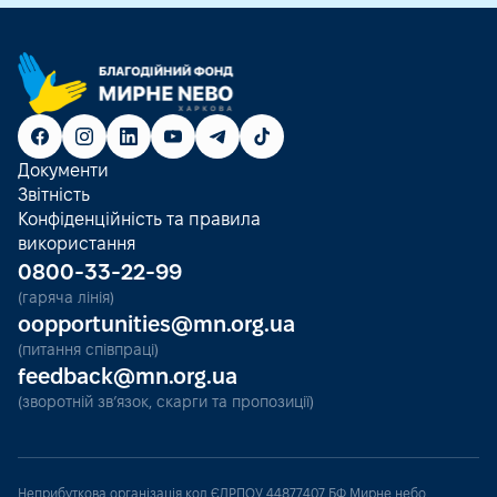
Документи
Звітність
Конфіденційність та правила
використання
0800-33-22-99
(гаряча лінія)
oopportunities@mn.org.ua
(питання співпраці)
feedback@mn.org.ua
(зворотній зв’язок, скарги та пропозиції)
Неприбуткова організація код ЄДРПОУ 44877407 БФ Мирне небо