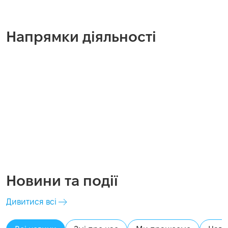
Напрямки діяльності
Дистрибуція
Психосоціальна підтримка
Відновлення та реконструкція
Економічне відновлення
Протимінна діяльність
Грошова допомога
Новини та події
Дивитися всі