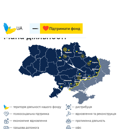
UA
Підтримати фонд
Мапа діяльності
— територія діяльності нашого фонду
— дистрибуція
— психосоціальна підтримка
— відновлення та реконструкція
— економічне відновлення
— протимінна діяльність
— грошова допомога
— офіс