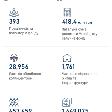
393
418
,4
млн грн
Працівників та
Загальна сума
волонтерів фонду
допомоги Україні, яку
залучив фонд
28,956
1,761
Дзвінків оброблено
Часткове відновлення
колл-центром
житла та
інфраструктури
657,659
1,469,075