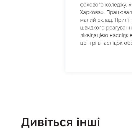
фахового коледжу. 
Харкова». Працювал
малий склад. Приліт
швидкого реагуванн
ліквідацією наслідк
центрі внаслідок об
Дивіться інші