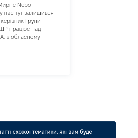
«Мирне Nebo
у нас тут залишився
 керівник Групи
ГШР працює над
ВА, в обласному
татті схожої тематики, які вам буде