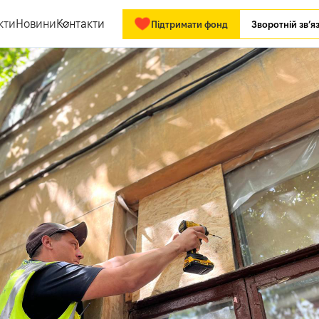
кти
Новини
Контакти
Підтримати фонд
Зворотній зв’я