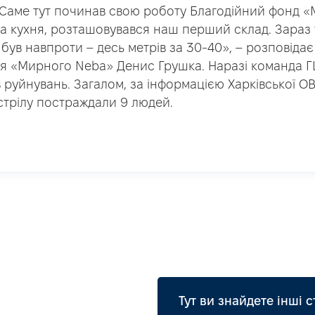
«Саме тут починав свою роботу Благодійний фонд 
а кухня, розташовувався наш перший склад. Зараз 
 був навпроти – десь метрів за 30-40», – розповідає
я «Мирного Neba» Денис Грушка. Наразі команда 
ів руйнувань. Загалом, за інформацією Харківської О
стрілу постраждали 9 людей.
Тут ви знайдете інші с