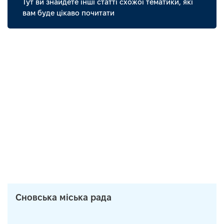
Тут ви знайдете інші статті схожої тематики, які
вам буде цікаво почитати
Сновська міська рада