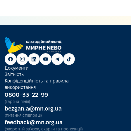
Документи
Звітність
Конфіденційність та правила
використання
0800-33-22-99
(гаряча лінія)
bezgan.a@mn.org.ua
(питання співпраці)
feedback@mn.org.ua
(зворотній зв’язок, скарги та пропозиції)