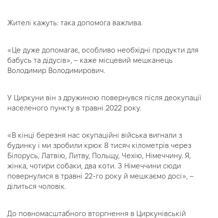
Жителі кажуть: така допомога важлива.
«Це дуже допомагає, особливо необхідні продукти для
бабусь та дідусів», – каже місцевий мешканець
Володимир Володимирович.
У Циркуни він з дружиною повернувся після деокупації
населеного пункту в травні 2022 року.
«В кінці березня нас окупаційні війська вигнали з
будинку і ми зробили крюк 8 тисяч кілометрів через
Білорусь, Латвію, Литву, Польщу, Чехію, Німеччину. Я,
жінка, чотири собаки, два коти. З Німеччини сюди
повернулися в травні 22-го року й мешкаємо досі», –
ділиться чоловік.
До повномасштабного вторгнення в Циркунівській