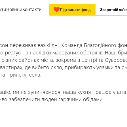
кти
Новини
Контакти
Підтримати фонд
Зворотній зв’я
сон переживає важкі дні. Команда Благодійного ф
 реагує на наслідки масованих обстрілів. Наші бриг
різних районах міста, зокрема в центрі та Суворов
квартирах, де вибито скло, прибирають уламки та с
та прилеглі села.
ацію, ми не зупиняємося: наша кухня працює у шта
ливо забезпечити людей гарячими обідами.