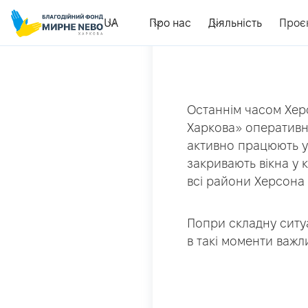
UA
Про нас
Діяльність
Проє
Останнім часом Хер
Харкова» оперативно
активно працюють у 
закривають вікна у 
всі райони Херсона 
Попри складну ситу
в такі моменти важ