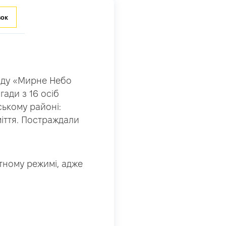
зок
онду «Мирне Небо
ади з 16 осіб
ському районі:
міття. Постраждали
тному режимі, адже