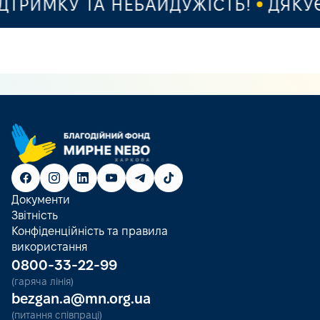
РИМКУ ТА НЕБАЙДУЖІСТЬ!
ДЯКУЄМ
Документи
Звітність
Конфіденційність та правила
використання
0800-33-22-99
(гаряча лінія)
bezgan.a@mn.org.ua
(питання співпраці)