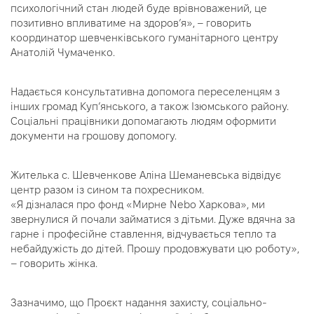
психологічний стан людей буде врівноважений, це
позитивно впливатиме на здоровʼя», – говорить
координатор шевченківського гуманітарного центру
Анатолій Чумаченко.
Надається консультативна допомога переселенцям з
інших громад Купʼянського, а також Ізюмського району.
Соціальні працівники допомагають людям оформити
документи на грошову допомогу.
Жителька с. Шевченкове Аліна Шеманевська відвідує
центр разом із сином та похресником.
«Я дізналася про фонд «Мирне Nebo Харкова», ми
звернулися й почали займатися з дітьми. Дуже вдячна за
гарне і професійне ставлення, відчувається тепло та
небайдужість до дітей. Прошу продовжувати цю роботу»,
– говорить жінка.
Зазначимо, що Проєкт надання захисту, соціально-