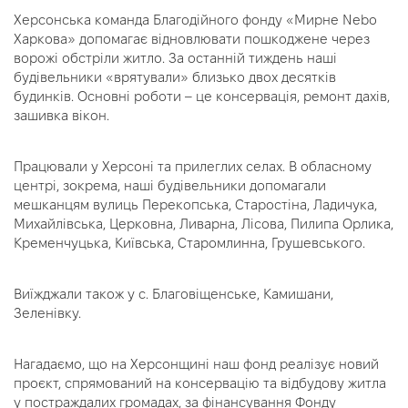
Херсонська команда Благодійного фонду «Мирне Nebo
Харкова» допомагає відновлювати пошкоджене через
ворожі обстріли житло. За останній тиждень наші
будівельники «врятували» близько двох десятків
будинків. Основні роботи – це консервація, ремонт дахів,
зашивка вікон.
Працювали у Херсоні та прилеглих селах. В обласному
центрі, зокрема, наші будівельники допомагали
мешканцям вулиць Перекопська, Старостіна, Ладичука,
Михайлівська, Церковна, Ливарна, Лісова, Пилипа Орлика,
Кременчуцька, Київська, Старомлинна, Грушевського.
Виїжджали також у с. Благовіщенське, Камишани,
Зеленівку.
Нагадаємо, що на Херсонщині наш фонд реалізує новий
проєкт, спрямований на консервацію та відбудову житла
у постраждалих громадах, за фінансування Фонду