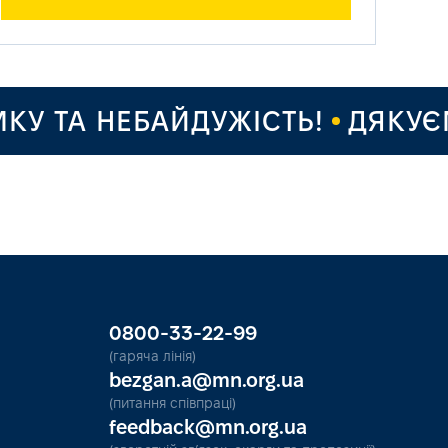
 ТА НЕБАЙДУЖІСТЬ!
ДЯКУЄМО
0800-33-22-99
(гаряча лінія)
bezgan.a@mn.org.ua
(питання співпраці)
feedback@mn.org.ua