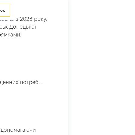
зок
юємо з 2023 року,
рськ Донецької
рямками.
кденних потреб. .
, допомагаючи