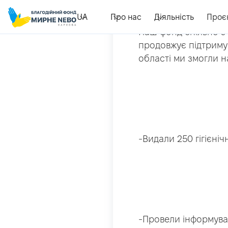
UA
Про нас
Діяльність
Проє
Наш фонд спільно з
продовжує підтримув
області ми змогли 
-Видали 250 гігієніч
-Провели інформува