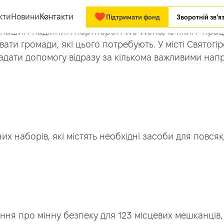
кти
Новини
Контакти
Підтримати фонд
Зворотній зв’я
 нашим надійним партнером We World, із яким прац
ати громади, які цього потребують. У місті Святогі
надати допомогу відразу за кількома важливими нап
них наборів, які містять необхідні засоби для повся
ння про мінну безпеку для 123 місцевих мешканців