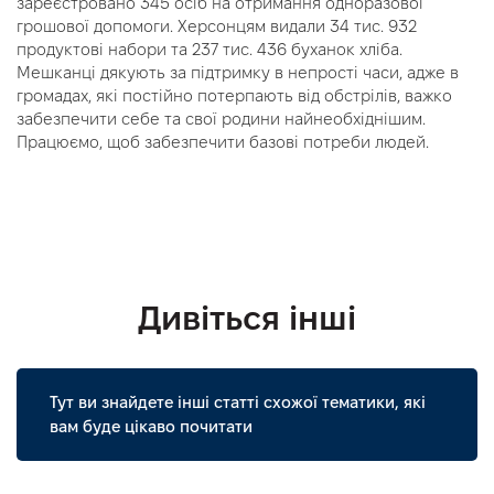
зареєстровано 345 осіб на отримання одноразової
грошової допомоги. Херсонцям видали 34 тис. 932
продуктові набори та 237 тис. 436 буханок хліба.
Мешканці дякують за підтримку в непрості часи, адже в
громадах, які постійно потерпають від обстрілів, важко
забезпечити себе та свої родини найнеобхіднішим.
Працюємо, щоб забезпечити базові потреби людей.
Дивіться інші
Тут ви знайдете інші статті схожої тематики, які
вам буде цікаво почитати