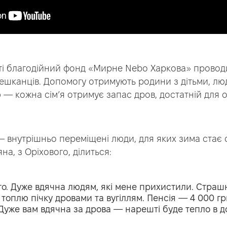
сті благодійний фонд «Мирне Nebo Харкова» провод
ешканців. Допомогу отримують родини з дітьми, люди
ю — кожна сім’я отримує запас дров, достатній для
— внутрішньо переміщені люди, для яких зима стає
а, з Оріхового, ділиться:
го. Дуже вдячна людям, які мене прихистили. Страшн
 топлю пічку дровами та вугіллям. Пенсія — 4 000 г
Дуже вам вдячна за дрова — нарешті буде тепло в до