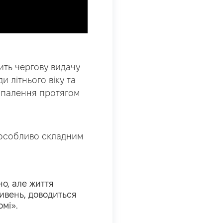
ить чергову видачу
 літнього віку та
 опалення протягом
 особливо складним
о, але життя
ривень, доводиться
мі».