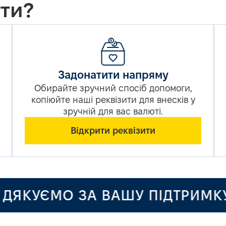
ти?
Задонатити напряму
Обирайте зручний спосіб допомоги,
копіюйте наші реквізити для внесків у
зручній для вас валюті.
Відкрити реквізити
КУЄМО ЗА ВАШУ ПІДТРИМКУ ТА