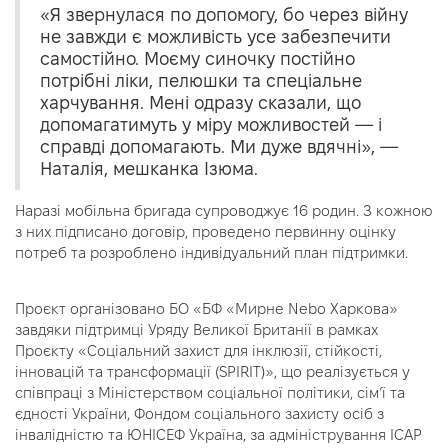
«Я звернулася по допомогу, бо через війну
не завжди є можливість усе забезпечити
самостійно. Моєму синочку постійно
потрібні ліки, пелюшки та спеціальне
харчування. Мені одразу сказали, що
допомагатимуть у міру можливостей — і
справді допомагають. Ми дуже вдячні», —
Наталія, мешканка Ізюма.
Наразі мобільна бригада супроводжує 16 родин. З кожною
з них підписано договір, проведено первинну оцінку
потреб та розроблено індивідуальний план підтримки.
Проєкт організовано БО «БФ «Мирне Nеbo Харкова»
завдяки підтримці Уряду Великої Британії в рамках
Проєкту «Соціальний захист для інклюзії, стійкості,
інновацій та трансформації (SPIRIT)», що реалізується у
співпраці з Міністерством соціальної політики, сім’ї та
єдності України, Фондом соціального захисту осіб з
інвалідністю та ЮНІСЕФ Україна, за адміністрування ІСАР