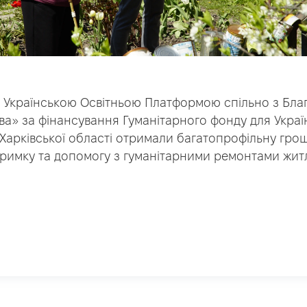
я Українською Освітньою Платформою спільно з Бл
а» за фінансування Гуманітарного фонду для Україн
 Харківської області отримали багатопрофільну гро
тримку та допомогу з гуманітарними ремонтами жит