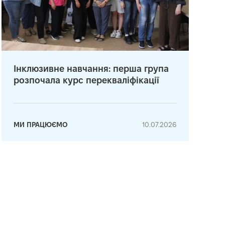
Інклюзивне навчання: перша група
розпочала курс перекваліфікації
МИ ПРАЦЮЄМО
10.07.2026