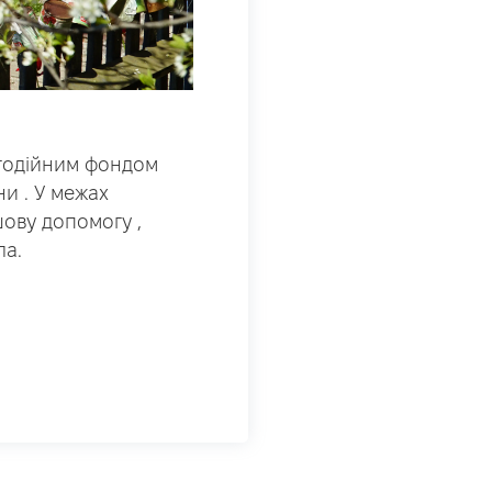
агодійним фондом
и . У межах
шову допомогу ,
ла.