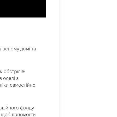
власному домі та
 обстрілів:
 оселі з
ліки самостійно
одійного фонду
, щоб допомогти