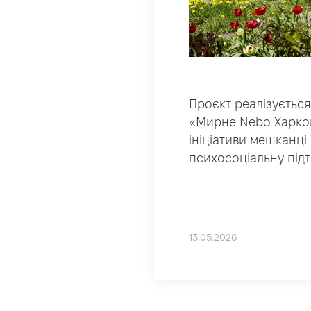
Проєкт реалізуєтьс
«Мирне Nebo Харков
ініціативи мешканці
психосоціальну під
13.05.2026