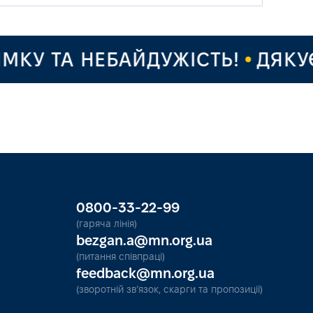
 ТА НЕБАЙДУЖІСТЬ!
ДЯКУЄМО 
0800-33-22-99
(гаряча лінія)
bezgan.a@mn.org.ua
(питання співпраці)
feedback@mn.org.ua
(зворотній зв’язок, скарги та пропозиції)