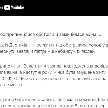
щоб припинилися обстріли й закінчилася війна…»
ак із Дергачів — про життя під обстрілами, холод у 
овернути завдяки підтримці небайдужих людей.
будинок пані Валентини зазнав пошкоджень внаслідок
ла вікна, а наступні роки жінка була змушена жити в
0–12°C. Через низьку пенсію та значні витрати на 
а не могла.
надання багатосекторальної допомоги команда Благ
а» встановила для пані Валентини 8 вікон та двері