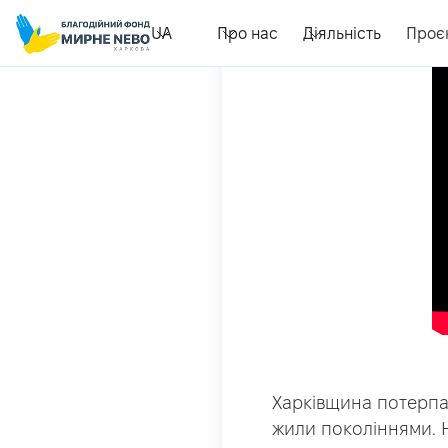
UA
Про нас
Діяльність
Проє
Харківщина потерпає
жили поколіннями. Н