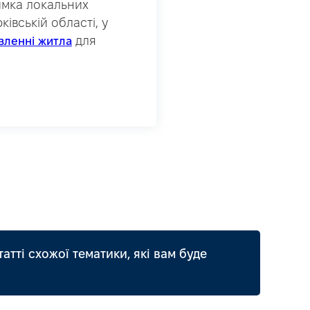
имка локальних
івській області, у
для
вленні житла
татті схожої тематики, які вам буде