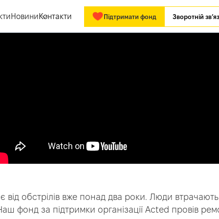
кти
Новини
Контакти
Підтримати фонд
Зворотній зв’я
 від обстрілів вже понад два роки. Люди втрачають 
аш фонд за підтримки організації Acted провів ремо