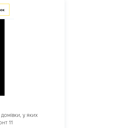
зок
домівки, у яких
нт 11