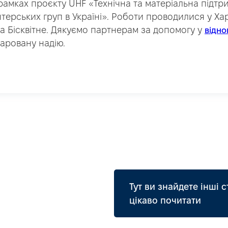
рамках проєкту UHF «Технічна та матеріальна підтр
терських груп в Україні». Роботи проводилися у Харк
а Бісквітне. Дякуємо партнерам за допомогу у
відно
аровану надію.
Тут ви знайдете інші с
цікаво почитати