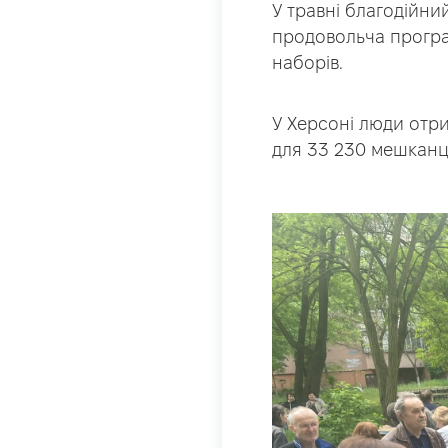
У травні благодійн
продовольча програ
наборів.
У Херсоні люди отри
для 33 230 мешканці