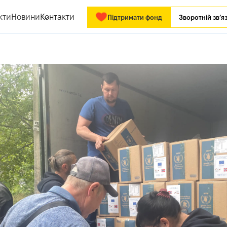
кти
Новини
Контакти
Підтримати фонд
Зворотній зв’я