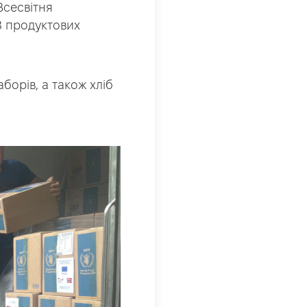
Всесвітня
8 продуктових
борів, а також хліб