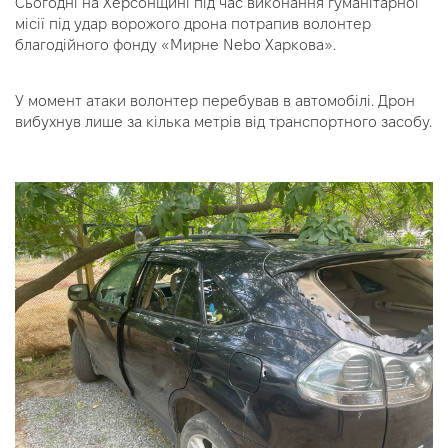
Сьогодні на Херсонщині під час виконання гуманітарної
місії під удар ворожого дрона потрапив волонтер
благодійного фонду «Мирне Nebo Харкова».
У момент атаки волонтер перебував в автомобілі. Дрон
вибухнув лише за кілька метрів від транспортного засобу.