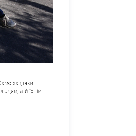
 Саме завдяки
юдям, а й їхнім