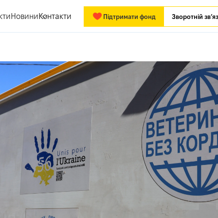
кти
Новини
Контакти
Підтримати фонд
Зворотній зв’я