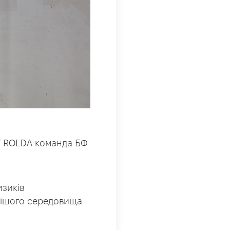
ії ROLDA команда БФ
зиків
нішого середовища