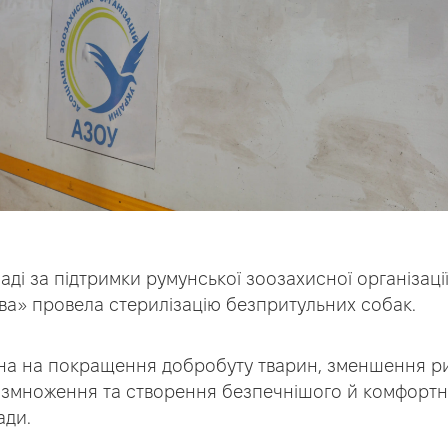
маді за підтримки румунської зоозахисної організац
а» провела стерилізацію безпритульних собак.
ана на покращення добробуту тварин, зменшення ри
озмноження та створення безпечнішого й комфорт
ади.