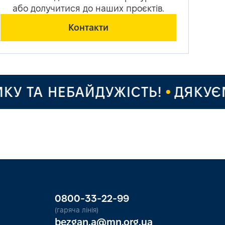
або долучитися до наших проєктів.
Контакти
А НЕБАЙДУЖІСТЬ!
ДЯКУЄМО ЗА
0800-33-22-99
(гаряча лінія)
bezgan.a@mn.org.ua