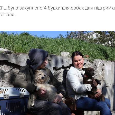
 КГЦ було закуплено 4 будки для собак для підтрим
тополя.