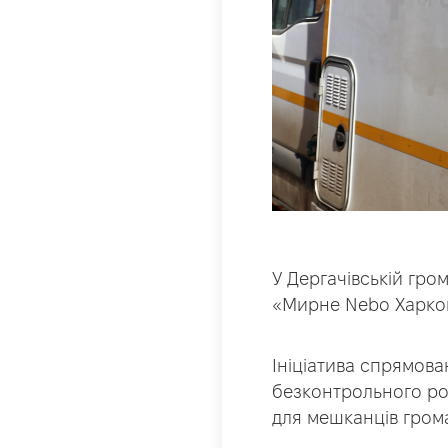
У Дергачівській гро
«Мирне Nebo Харков
Ініціатива спрямов
безконтрольного р
для мешканців гром