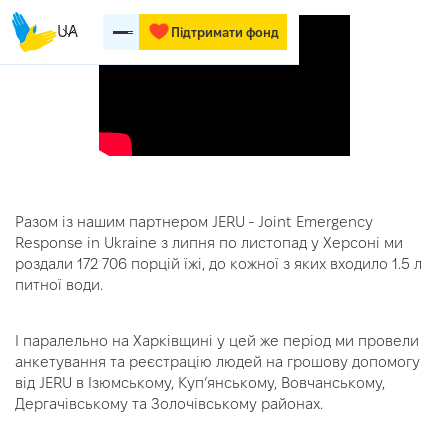
UA
Підтримати фонд
Разом із нашим партнером JERU - Joint Emergency
Response in Ukraine з липня по листопад у Херсоні ми
роздали 172 706 порцій їжі, до кожної з яких входило 1.5 л
питної води.
І паралельно на Харківщині у цей же період ми провели
анкетування та реєстрацію людей на грошову допомогу
від JERU в Ізюмському, Купʼянському, Вовчанському,
Дергачівському та Золочівському районах.